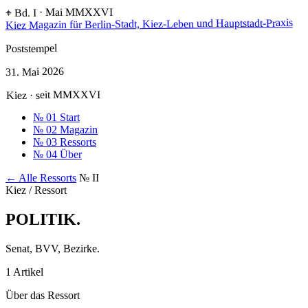
⌖ Bd. I · Mai MMXXVI
Magazin für Berlin-Stadt, Kiez-Leben und Hauptstadt-Praxis
Kiez
Poststempel
31. Mai 2026
Kiez · seit MMXXVI
№ 01
Start
№ 02
Magazin
№ 03
Ressorts
№ 04
Über
← Alle Ressorts
№ II
Kiez / Ressort
POLITIK
.
Senat, BVV, Bezirke.
1 Artikel
Über das Ressort