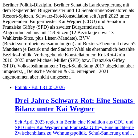
Berliner Politik-Disziplin. Berliner Senat als Landesregierung mit
dem Regierenden Bürgermeister und 10 Senatorinnen/Senatoren als
Ressort-Spitzen. Schwarz-Rot-Konstellation seit April 2023 unter
Regierendem Bürgermeister Kai Wegner (CDU) und Senatorin
Franziska Giffey (SPD) als zweiter Bürgermeisterin.
Abgeordnetenhaus mit 159 Sitzen (12 Bezirke je etwa 13
Wahlkreis-Sitze, plus Listen-Mandate). BVV
(Bezirksverordnetenversammlungen) auf Bezirks-Ebene mit etwa 55
Mandaten je Bezirk und der Stadtrat-Wahl als ehrenamtlich-bezahlte
Bezirks-Politik. Vorhergehende Konstellationen: Rot-Rot-Grün
2016–2023 unter Michael Müller (SPD) bzw. Franziska Giffey
(SPD). Volksabstimmungen: Tegel-Schließung 2017 abgelehnt aber
umgesetzt, „Deutsche Wohnen & Co. enteignen" 2021
angenommen aber nicht umgesetzt.
Politik · Bd. I
31.05.2026
Drei Jahre Schwarz-Rot: Eine Senats-
Bilanz unter Kai Wegner
Seit April 2023 regiert in Berlin eine Koalition aus CDU und
SPD unter Kai Wegner und Franziska Giffey. Eine nüchterne
Zwischenbilanz zu Wohnungspolitik, Schul-Sanierung und