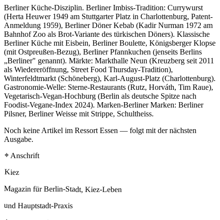
Berliner Küche-Disziplin. Berliner Imbiss-Tradition: Currywurst
(Herta Heuwer 1949 am Stuttgarter Platz in Charlottenburg, Patent-
Anmeldung 1959), Berliner Döner Kebab (Kadir Nurman 1972 am
Bahnhof Zoo als Brot-Variante des türkischen Döners). Klassische
Berliner Küche mit Eisbein, Berliner Boulette, Königsberger Klopse
(mit Ostpreußen-Bezug), Berliner Pfannkuchen (jenseits Berlins
„Berliner" genannt). Märkte: Markthalle Neun (Kreuzberg seit 2011
als Wiedereröffnung, Street Food Thursday-Tradition),
Winterfeldtmarkt (Schöneberg), Karl-August-Platz (Charlottenburg).
Gastronomie-Welle: Sterne-Restaurants (Rutz, Horváth, Tim Raue),
Vegetarisch-Vegan-Hochburg (Berlin als deutsche Spitze nach
Foodist-Vegane-Index 2024). Marken-Berliner Marken: Berliner
Pilsner, Berliner Weisse mit Strippe, Schultheiss.
Noch keine Artikel im Ressort Essen — folgt mit der nächsten
Ausgabe.
⌖ Anschrift
Kiez
Magazin für Berlin-Stadt, Kiez-Leben
und Hauptstadt-Praxis