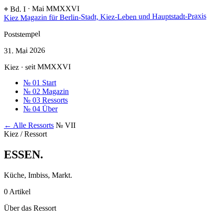
⌖ Bd. I · Mai MMXXVI
Magazin für Berlin-Stadt, Kiez-Leben und Hauptstadt-Praxis
Kiez
Poststempel
31. Mai 2026
Kiez · seit MMXXVI
№ 01
Start
№ 02
Magazin
№ 03
Ressorts
№ 04
Über
← Alle Ressorts
№ VII
Kiez / Ressort
ESSEN
.
Küche, Imbiss, Markt.
0 Artikel
Über das Ressort