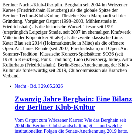
Berliner Nacht-/Klub-Disziplin. Berghain seit 2004 im Wriezener
Karree (Friedrichshain-Kreuzberg) als die globale Spitze der
Berliner Techno-Klub-Kultur, Türsteher Sven Marquardt seit der
Gründung. Vorgänger Ostgut (1998–2003, Mühlenstraße in
Friedrichshain) als die historische Wurzel. Tresor seit 1991
(ursprünglich Leipziger Straße, seit 2007 im ehemaligen Kraftwerk
Mitte in der Köpenicker Straße) als die zweite klassische Linie.
Kater Blau seit 2014 (Holzmarktstraße in Mitte) als die offenere
Open-Air-Linie. Renate (seit 2007, Friedrichshain) mit Open-Air-
Sommer-Tradition. Klassische Konzert-Spielstätten: SO36 (seit
1978 in Kreuzberg, Punk-Tradition), Lido (Kreuzberg, Indie), Astra
Kulturhaus (Friedrichshain). Berlin-Senat-Anerkennung der Klub-
Kultur als förderwürdig seit 2019, Clubcommission als Branchen-
Verband.
Nacht · Bd. I
29.05.2026
Zwanzig Jahre Berghain: Eine Bilanz
der Berliner Klub-Kultur
Vom Ostgut zum Wriezener Karree: Wie das Berghain seit
2004 die Berliner Club-Landschaft prägt — und welche
institutionellen Folgen die Senats-Anerkennung 2019 hatte.