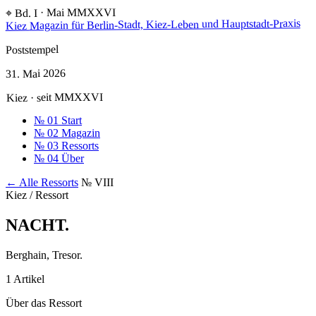
⌖ Bd. I · Mai MMXXVI
Magazin für Berlin-Stadt, Kiez-Leben und Hauptstadt-Praxis
Kiez
Poststempel
31. Mai 2026
Kiez · seit MMXXVI
№ 01
Start
№ 02
Magazin
№ 03
Ressorts
№ 04
Über
← Alle Ressorts
№ VIII
Kiez / Ressort
NACHT
.
Berghain, Tresor.
1 Artikel
Über das Ressort